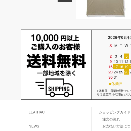
2026年08
S
M
T
W
2
3
4
5
9
10
11
12
16
17
18
19
23
24
25
26
30
31
■休業日
※休業日、営業時間外の
せは翌営業日の対応とな
LEATHAC
ショッピングガイド
注文の流れ
NEWS
お支払い方法につ