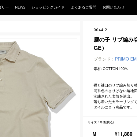
ゴリー
NEWS
ショッピングガイド
よくあるご質問
お問い合わせ
0044-2
鹿の子 リブ編み切
GE）
ブランド：
PRIMO EM
素材: COTTON 100%
襟と袖口のリブ編み切り
同系色のさりげない編地
洗練された表情を演出。
落ち着いたカラーリング
タイルに合う商品です。
サイズ / 単価(税込)
M
¥11,880