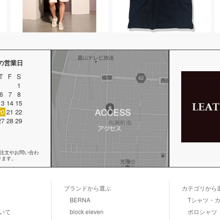
月の営業日
T
F
S
1
6
7
8
13
14
15
20
21
22
27
28
29
ご注文やお問い合わ
ります。
ブランドから選ぶ
カテゴリから
BERNA
Tシャツ・
いて
block eleven
ポロシャツ