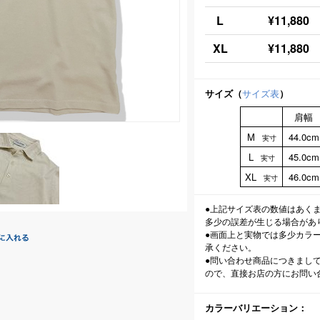
L
¥11,880
XL
¥11,880
サイズ（
サイズ表
）
肩幅
M
44.0cm
実寸
L
45.0cm
実寸
XL
46.0cm
実寸
●上記サイズ表の数値はあく
多少の誤差が生じる場合があ
●画面上と実物では多少カラ
承ください。
●問い合わせ商品につきまし
ので、直接お店の方にお問い
カラーバリエーション：