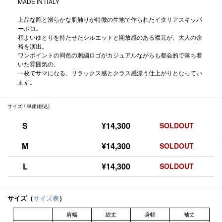
MADE IN ITALY
上品な艶と滑らかな肌触りが特徴の生地で作られたイタリアスキッパ
ーポロ。
程よいゆとりを持たせたシルエットと開放感のある襟元が、大人の余
裕を演出。
ワンポイントの同色の刺繍ロゴがカジュアルながらも都会的で落ち着
いた雰囲気の、
一枚でサマになる、リラックス感とクラス感漂う仕上がりとなってい
ます。
サイズ / 単価(税込)
S
¥14,300
SOLDOUT
M
¥14,300
SOLDOUT
L
¥14,300
SOLDOUT
サイズ（
サイズ表
）
肩幅
総丈
身幅
袖丈