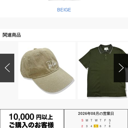
BEIGE
関連商品
2026年08月の営業日
S
M
T
W
T
F
S
1
2
3
4
5
6
7
8