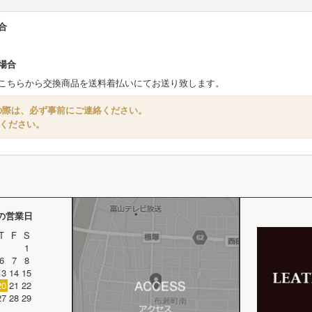
合
場合
こちらから交換商品を送料着払いにてお送り致します。
の際は、必ず事前にご連絡ください。
ください。
月の営業日
T
F
S
1
6
7
8
13
14
15
20
21
22
27
28
29