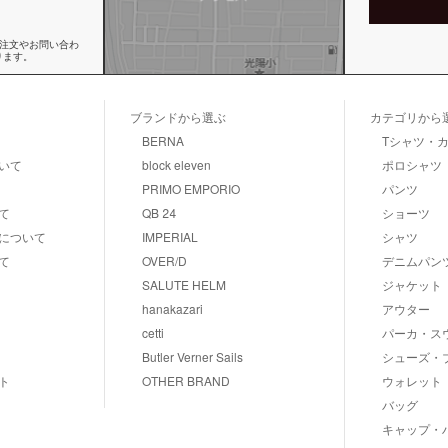
ご注文やお問い合わ
ります。
ブランドから選ぶ
カテゴリから
BERNA
Tシャツ・
いて
block eleven
ポロシャツ
PRIMO EMPORIO
パンツ
て
QB 24
ショーツ
について
IMPERIAL
シャツ
て
OVER/D
デニムパン
SALUTE HELM
ジャケット
hanakazari
アウター
cetti
パーカ・ス
Butler Verner Sails
シューズ・
ト
OTHER BRAND
ウォレット
バッグ
キャップ・