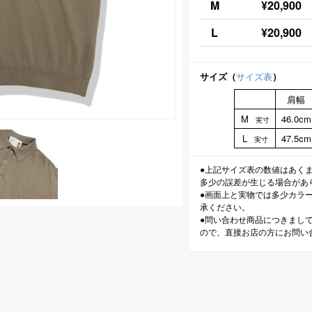
M
¥20,900
L
¥20,900
サイズ（
サイズ表
）
肩幅
M
46.0cm
実寸
L
47.5cm
実寸
●上記サイズ表の数値はあく
多少の誤差が生じる場合があ
●画面上と実物では多少カラ
承ください。
●問い合わせ商品につきまし
ので、直接お店の方にお問い