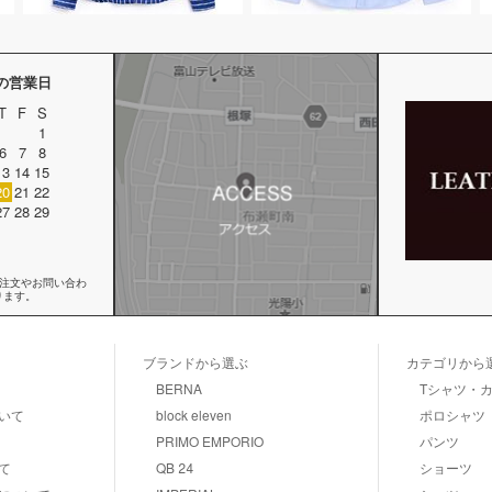
月の営業日
T
F
S
1
6
7
8
13
14
15
20
21
22
27
28
29
ご注文やお問い合わ
ります。
ブランドから選ぶ
カテゴリから
BERNA
Tシャツ・
いて
block eleven
ポロシャツ
PRIMO EMPORIO
パンツ
て
QB 24
ショーツ