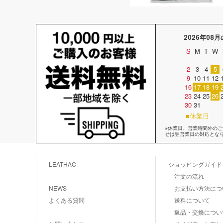
2026年08
S
M
T
W
2
3
4
5
9
10
11
12
16
17
18
19
23
24
25
26
30
31
■休業日
※休業日、営業時間外の
せは翌営業日の対応とな
LEATHAC
ショッピングガイド
注文の流れ
NEWS
お支払い方法につ
よくある質問
送料について
返品・交換につい