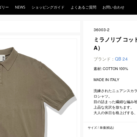
ゴリー
NEWS
ショッピングガイド
よくあるご質問
お問い合わせ
36003-2
ミラノリブ コッ
A）
ブランド：
QB 24
素材: COTTON 100%
MADE IN ITALY
洗練されたニュアンスカ
ロシャツ。
目の詰まった繊細な編み
上品な光沢を放ちます。
大人の休日を格上げする
サイズ / 単価(税込)