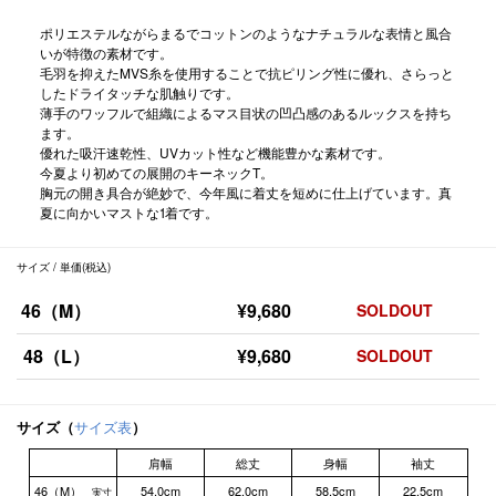
ポリエステルながらまるでコットンのようなナチュラルな表情と風合
いが特徴の素材です。
毛羽を抑えたMVS糸を使用することで抗ピリング性に優れ、さらっと
したドライタッチな肌触りです。
薄手のワッフルで組織によるマス目状の凹凸感のあるルックスを持ち
ます。
優れた吸汗速乾性、UVカット性など機能豊かな素材です。
今夏より初めての展開のキーネックT。
胸元の開き具合が絶妙で、今年風に着丈を短めに仕上げています。真
夏に向かいマストな1着です。
サイズ / 単価(税込)
46（M）
¥9,680
SOLDOUT
48（L）
¥9,680
SOLDOUT
サイズ（
サイズ表
）
肩幅
総丈
身幅
袖丈
46（M）
54.0cm
62.0cm
58.5cm
22.5cm
実寸