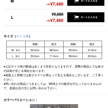
M
→¥7,480
¥9,680
L
→¥7,480
サイズ（
サイズ表
）
肩幅
総丈
身幅
袖丈
M
52.0cm
68.0cm
55.0cm
21.5cm
実寸
L
53.0cm
71.0cm
58.0cm
23.0cm
実寸
●上記サイズ表の数値はあくまで目安となりますので、実際の商品とでは多少
の誤差が生じる場合があります。
●画面上と実物では多少カラーが異なって見える場合もございます。ご了承く
ださい。
●問い合わせ商品につきましては、WEB上での販売を行なっておりませんの
で、直接お店の方にお問い合わせ下さい。
カラーバリエーション：