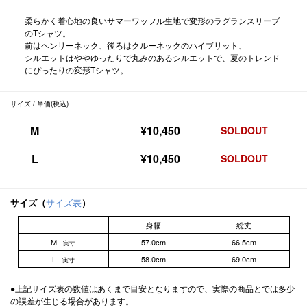
柔らかく着心地の良いサマーワッフル生地で変形のラグランスリーブ
のTシャツ。
前はヘンリーネック、後ろはクルーネックのハイブリット、
シルエットはややゆったりで丸みのあるシルエットで、夏のトレンド
にぴったりの変形Tシャツ。
サイズ / 単価(税込)
M
¥10,450
SOLDOUT
L
¥10,450
SOLDOUT
サイズ（
サイズ表
）
身幅
総丈
M
57.0cm
66.5cm
実寸
L
58.0cm
69.0cm
実寸
●上記サイズ表の数値はあくまで目安となりますので、実際の商品とでは多少
の誤差が生じる場合があります。