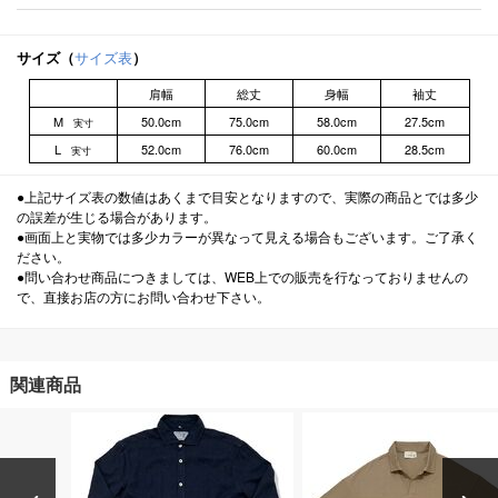
サイズ（
サイズ表
）
肩幅
総丈
身幅
袖丈
M
50.0cm
75.0cm
58.0cm
27.5cm
実寸
L
52.0cm
76.0cm
60.0cm
28.5cm
実寸
●上記サイズ表の数値はあくまで目安となりますので、実際の商品とでは多少
の誤差が生じる場合があります。
●画面上と実物では多少カラーが異なって見える場合もございます。ご了承く
ださい。
●問い合わせ商品につきましては、WEB上での販売を行なっておりませんの
で、直接お店の方にお問い合わせ下さい。
関連商品