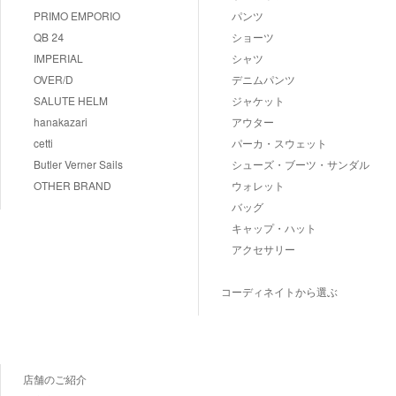
PRIMO EMPORIO
パンツ
QB 24
ショーツ
IMPERIAL
シャツ
OVER/D
デニムパンツ
SALUTE HELM
ジャケット
hanakazari
アウター
cetti
パーカ・スウェット
Butler Verner Sails
シューズ・ブーツ・サンダル
OTHER BRAND
ウォレット
バッグ
キャップ・ハット
アクセサリー
コーディネイトから選ぶ
店舗のご紹介