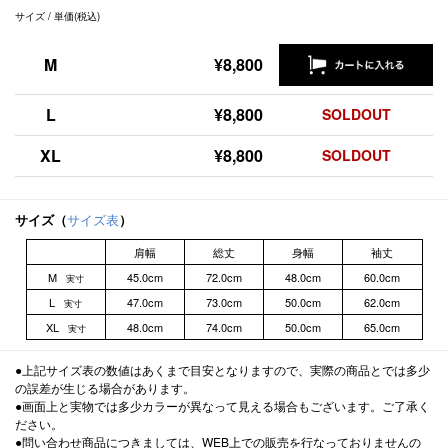
サイズ / 単価(税込)
M
¥8,800
L
¥8,800
SOLDOUT
XL
¥8,800
SOLDOUT
サイズ（
サイズ表
）
肩幅
総丈
身幅
袖丈
M
45.0cm
72.0cm
48.0cm
60.0cm
実寸
L
47.0cm
73.0cm
50.0cm
62.0cm
実寸
XL
48.0cm
74.0cm
50.0cm
65.0cm
実寸
●上記サイズ表の数値はあくまで目安となりますので、実際の商品とでは多少
の誤差が生じる場合があります。
●画面上と実物では多少カラーが異なって見える場合もございます。ご了承く
ださい。
●問い合わせ商品につきましては、WEB上での販売を行なっておりませんの