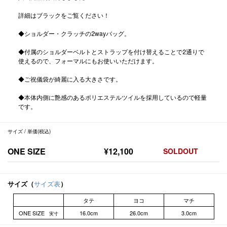
詳細はブラックをご覧ください！
◆ショルダー・クラッチの2wayバッグ。
◆付属のショルダーベルトとストラップを付け替えることで2通りで
使えるので、フォーマルにもお使いいただけます。
◆ご祝儀袋が綺麗に入る大きさです。
◆本体内側に艶感のあるポリエステルツイルを採用しているので軽量
です。
サイズ / 単価(税込)
ONE SIZE
¥12,100
SOLDOUT
サイズ（
サイズ表
）
タテ
ヨコ
マチ
ONE SIZE
16.0cm
26.0cm
3.0cm
実寸