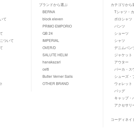
ブランドから選ぶ
カテゴリから
BERNA
Tシャツ・
いて
block eleven
ポロシャツ
PRIMO EMPORIO
パンツ
て
QB 24
ショーツ
について
IMPERIAL
シャツ
て
OVER/D
デニムパン
SALUTE HELM
ジャケット
hanakazari
アウター
cetti
パーカ・ス
Butler Verner Sails
シューズ・
ト
OTHER BRAND
ウォレット
バッグ
キャップ・
アクセサリ
コーディネイ