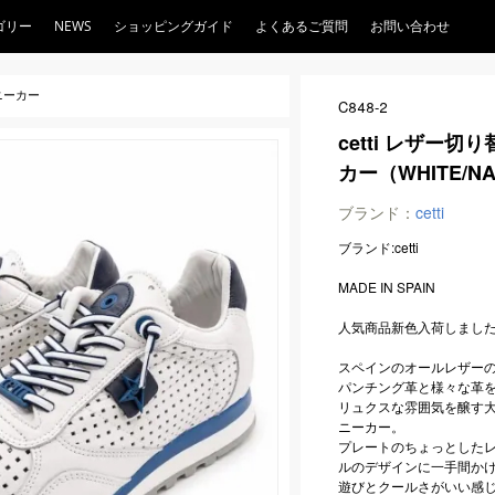
ゴリー
NEWS
ショッピングガイド
よくあるご質問
お問い合わせ
スニーカー
C848-2
cetti レザー
カー（WHITE/N
ブランド：
cetti
ブランド:cetti
MADE IN SPAIN
人気商品新色入荷しまし
スペインのオールレザーのス
パンチング革と様々な革
リュクスな雰囲気を醸す
ニーカー。
プレートのちょっとした
ルのデザインに一手間か
遊びとクールさがいい感