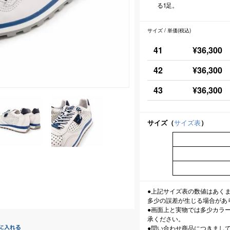
る1足。
サイズ / 単価(税込)
41
¥36,300
42
¥36,300
43
¥36,300
サイズ（
サイズ表
）
●上記サイズ表の数値はあく
多少の誤差が生じる場合があ
●画面上と実物では多少カラ
承ください。
●問い合わせ商品につきまし