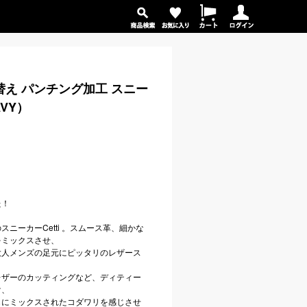
切り替え パンチング加工 スニー
AVY）
た！
ニーカーCetti 。スムース革、細かな
をミックスさせ、
大人メンズの足元にピッタリのレザース
レザーのカッティングなど、ディティー
け、
じにミックスされたコダワリを感じさせ