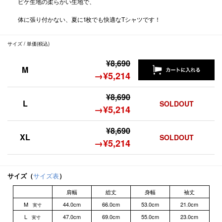
ピケ生地の柔らかい生地で、
体に張り付かない、夏に1枚でも快適なTシャツです！
サイズ / 単価(税込)
¥8,690
M
→¥5,214
¥8,690
L
SOLDOUT
→¥5,214
¥8,690
XL
SOLDOUT
→¥5,214
サイズ（
サイズ表
）
肩幅
総丈
身幅
袖丈
M
44.0cm
66.0cm
53.0cm
21.0cm
実寸
L
47.0cm
69.0cm
55.0cm
23.0cm
実寸