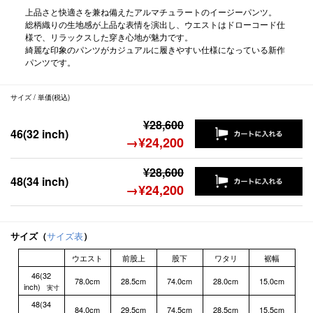
上品さと快適さを兼ね備えたアルマチュラートのイージーパンツ。
総柄織りの生地感が上品な表情を演出し、ウエストはドローコード仕
様で、リラックスした穿き心地が魅力です。
綺麗な印象のパンツがカジュアルに履きやすい仕様になっている新作
パンツです。
サイズ / 単価(税込)
¥28,600
46(32 inch)
→¥24,200
¥28,600
48(34 inch)
→¥24,200
サイズ（
サイズ表
）
ウエスト
前股上
股下
ワタリ
裾幅
46(32
78.0cm
28.5cm
74.0cm
28.0cm
15.0cm
inch)
実寸
48(34
84.0cm
29.5cm
74.5cm
28.5cm
15.5cm