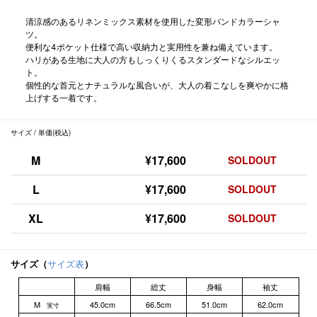
清涼感のあるリネンミックス素材を使用した変形バンドカラーシャ
ツ。
便利な4ポケット仕様で高い収納力と実用性を兼ね備えています。
ハリがある生地に大人の方もしっくりくるスタンダードなシルエッ
ト。
個性的な首元とナチュラルな風合いが、大人の着こなしを爽やかに格
上げする一着です。
サイズ / 単価(税込)
M
¥17,600
SOLDOUT
L
¥17,600
SOLDOUT
XL
¥17,600
SOLDOUT
サイズ（
サイズ表
）
肩幅
総丈
身幅
袖丈
M
45.0cm
66.5cm
51.0cm
62.0cm
実寸