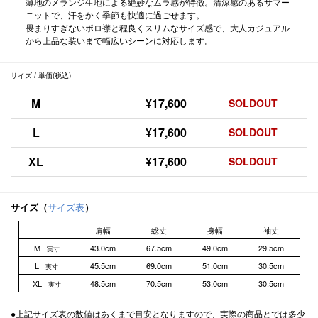
薄地のメランジ生地による絶妙なムラ感が特徴。清涼感のあるサマー
ニットで、汗をかく季節も快適に過ごせます。
畏まりすぎないポロ襟と程良くスリムなサイズ感で、大人カジュアル
から上品な装いまで幅広いシーンに対応します。
サイズ / 単価(税込)
M
¥17,600
SOLDOUT
L
¥17,600
SOLDOUT
XL
¥17,600
SOLDOUT
サイズ（
サイズ表
）
肩幅
総丈
身幅
袖丈
M
43.0cm
67.5cm
49.0cm
29.5cm
実寸
L
45.5cm
69.0cm
51.0cm
30.5cm
実寸
XL
48.5cm
70.5cm
53.0cm
30.5cm
実寸
●上記サイズ表の数値はあくまで目安となりますので、実際の商品とでは多少