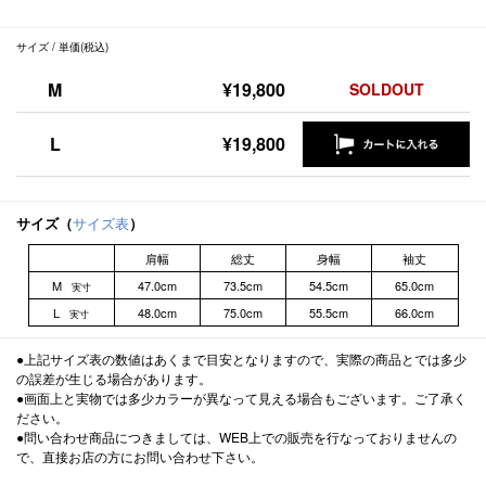
サイズ / 単価(税込)
M
¥19,800
SOLDOUT
L
¥19,800
サイズ（
サイズ表
）
肩幅
総丈
身幅
袖丈
M
47.0cm
73.5cm
54.5cm
65.0cm
実寸
L
48.0cm
75.0cm
55.5cm
66.0cm
実寸
●上記サイズ表の数値はあくまで目安となりますので、実際の商品とでは多少
の誤差が生じる場合があります。
●画面上と実物では多少カラーが異なって見える場合もございます。ご了承く
ださい。
●問い合わせ商品につきましては、WEB上での販売を行なっておりませんの
で、直接お店の方にお問い合わせ下さい。