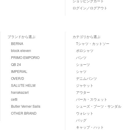
ショッピングカート
ログイン／ログアウト
ブランドから選ぶ
カテゴリから選ぶ
BERNA
Tシャツ・カットソー
block eleven
ポロシャツ
PRIMO EMPORIO
パンツ
QB 24
ショーツ
IMPERIAL
シャツ
OVER/D
デニムパンツ
SALUTE HELM
ジャケット
hanakazari
アウター
cetti
パーカ・スウェット
Butler Verner Sails
シューズ・ブーツ・サンダル
OTHER BRAND
ウォレット
バッグ
キャップ・ハット