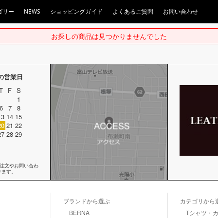
ゴリー
NEWS
ショッピングガイド
よくあるご質問
お問い合わせ
お探しの商品は見つかりませんでした
月の営業日
T
F
S
1
6
7
8
13
14
15
20
21
22
27
28
29
ご注文やお問い合わ
ります。
ブランドから選ぶ
カテゴリから
BERNA
Tシャツ・