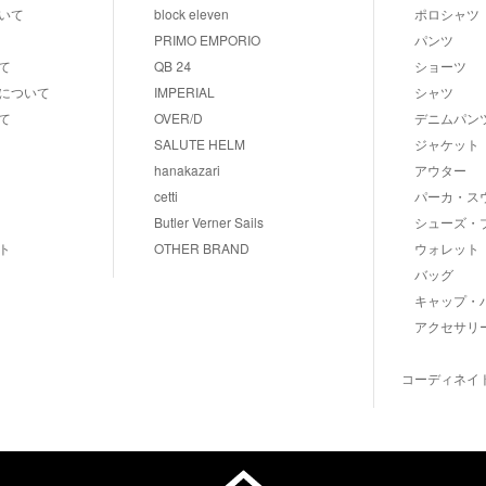
いて
block eleven
ポロシャツ
PRIMO EMPORIO
パンツ
て
QB 24
ショーツ
について
IMPERIAL
シャツ
て
OVER/D
デニムパン
SALUTE HELM
ジャケット
hanakazari
アウター
cetti
パーカ・ス
Butler Verner Sails
シューズ・
ト
OTHER BRAND
ウォレット
バッグ
キャップ・
アクセサリ
コーディネイ