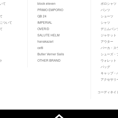
いて
block eleven
ポロシャツ
PRIMO EMPORIO
パンツ
て
QB 24
ショーツ
について
IMPERIAL
シャツ
て
OVER/D
デニムパン
SALUTE HELM
ジャケット
hanakazari
アウター
cetti
パーカ・ス
Butler Verner Sails
シューズ・
ト
OTHER BRAND
ウォレット
バッグ
キャップ・
アクセサリ
コーディネイ