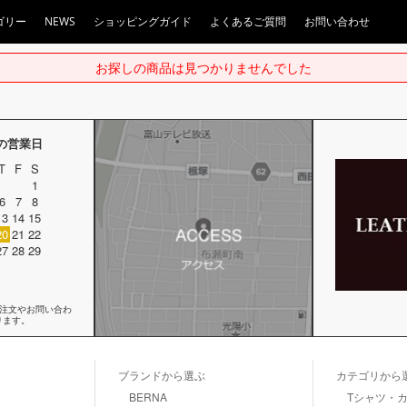
ゴリー
NEWS
ショッピングガイド
よくあるご質問
お問い合わせ
お探しの商品は見つかりませんでした
月の営業日
T
F
S
1
6
7
8
13
14
15
20
21
22
27
28
29
ご注文やお問い合わ
ります。
ブランドから選ぶ
カテゴリから
BERNA
Tシャツ・