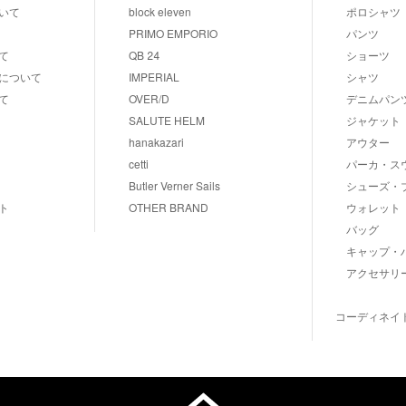
いて
block eleven
ポロシャツ
PRIMO EMPORIO
パンツ
て
QB 24
ショーツ
について
IMPERIAL
シャツ
て
OVER/D
デニムパン
SALUTE HELM
ジャケット
hanakazari
アウター
cetti
パーカ・ス
Butler Verner Sails
シューズ・
ト
OTHER BRAND
ウォレット
バッグ
キャップ・
アクセサリ
コーディネイ