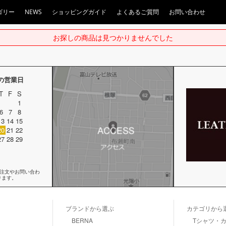
ゴリー
NEWS
ショッピングガイド
よくあるご質問
お問い合わせ
お探しの商品は見つかりませんでした
月の営業日
T
F
S
1
6
7
8
13
14
15
20
21
22
27
28
29
ご注文やお問い合わ
ります。
ブランドから選ぶ
カテゴリから
BERNA
Tシャツ・