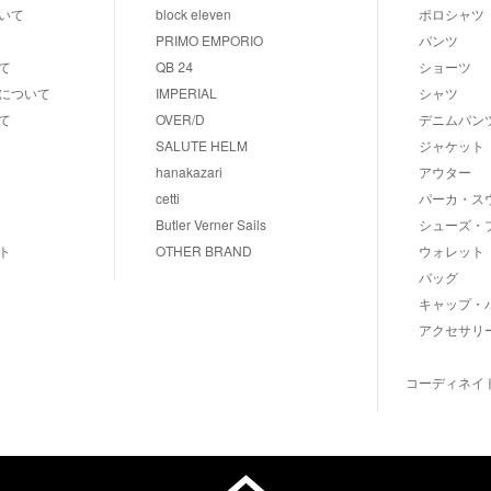
いて
block eleven
ポロシャツ
PRIMO EMPORIO
パンツ
て
QB 24
ショーツ
について
IMPERIAL
シャツ
て
OVER/D
デニムパン
SALUTE HELM
ジャケット
hanakazari
アウター
cetti
パーカ・ス
Butler Verner Sails
シューズ・
ト
OTHER BRAND
ウォレット
バッグ
キャップ・
アクセサリ
コーディネイ