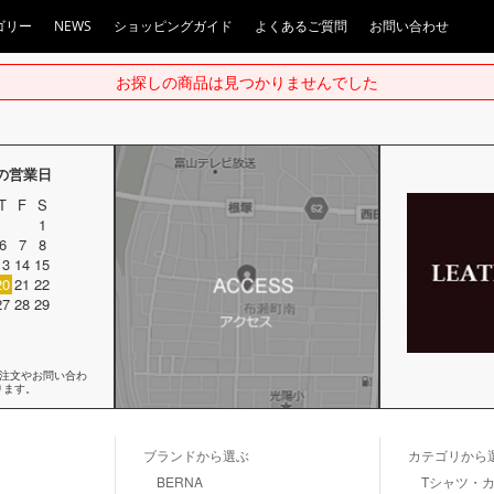
ゴリー
NEWS
ショッピングガイド
よくあるご質問
お問い合わせ
お探しの商品は見つかりませんでした
月の営業日
T
F
S
1
6
7
8
13
14
15
20
21
22
27
28
29
ご注文やお問い合わ
ります。
ブランドから選ぶ
カテゴリから
BERNA
Tシャツ・