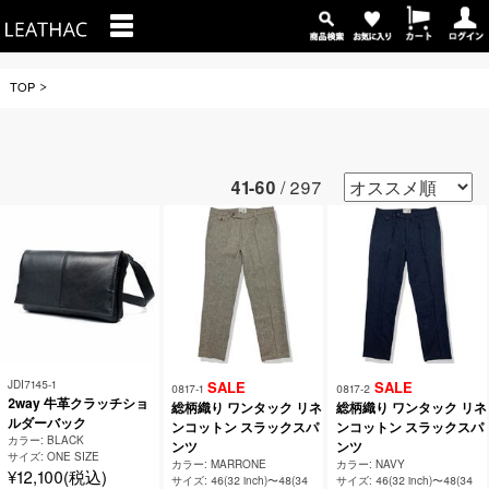
TOP
41-60
/ 297
JDI7145-1
SALE
SALE
0817-1
0817-2
2way 牛革クラッチショ
総柄織り ワンタック リネ
総柄織り ワンタック リネ
ルダーバック
ンコットン スラックスパ
ンコットン スラックスパ
カラー: BLACK
ンツ
ンツ
サイズ: ONE SIZE
カラー: MARRONE
カラー: NAVY
¥12,100(税込)
サイズ: 46(32 inch)〜48(34
サイズ: 46(32 inch)〜48(34