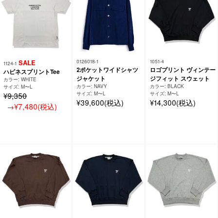
SALE
0126018-1
1051-4
1124-1
2ポケットワイドシャツ
ロゴプリント ヴィンテー
ハピネスプリントTee
ジャケット
ジフィット スウェット
カラー: WHITE
カラー: NAVY
カラー: BLACK
サイズ: M〜L
サイズ: M〜L
サイズ: M〜L
¥9,350
¥39,600(税込)
¥14,300(税込)
→¥7,480(税込)