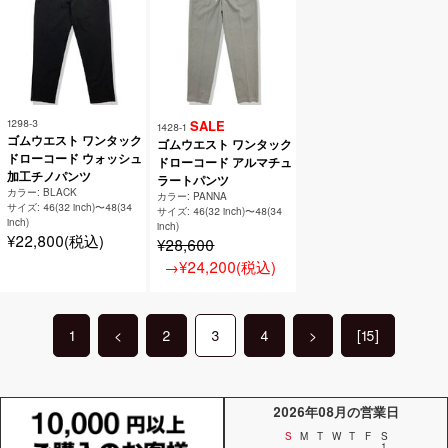
1298-3
SALE
1428-1
ゴムウエスト ワンタック
ゴムウエスト ワンタック
ドローコード ウォッシュ
ドローコード アルマチュ
加工チノパンツ
ラートパンツ
カラー: BLACK
カラー: PANNA
サイズ: 46(32 inch)〜48(34
サイズ: 46(32 inch)〜48(34
inch)
inch)
¥22,800(税込)
¥28,600
→¥24,200(税込)
1
<
2
3
4
>
[15]
2026年08月の営業日
S
M
T
W
T
F
S
1