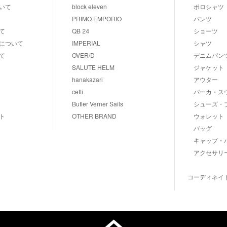
いて
block eleven
ポロシャツ
PRIMO EMPORIO
パンツ
て
QB 24
ショーツ
について
IMPERIAL
シャツ
て
OVER/D
デニムパン
SALUTE HELM
ジャケット
hanakazari
アウター
cetti
パーカ・ス
Butler Verner Sails
シューズ・
ト
OTHER BRAND
ウォレット
バッグ
キャップ・
アクセサリ
コーディネイ