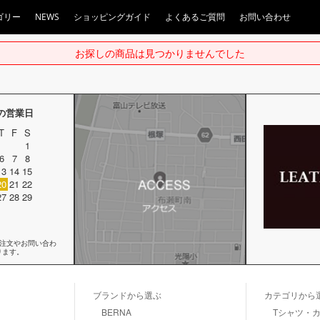
ゴリー
NEWS
ショッピングガイド
よくあるご質問
お問い合わせ
お探しの商品は見つかりませんでした
月の営業日
T
F
S
1
6
7
8
13
14
15
20
21
22
27
28
29
ご注文やお問い合わ
ります。
ブランドから選ぶ
カテゴリから
BERNA
Tシャツ・