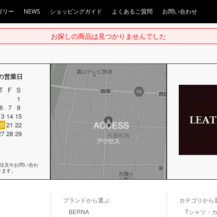
ゴリー
NEWS
ショッピングガイド
よくあるご質問
お問い合わせ
お探しの商品は見つかりませんでした
月の営業日
T
F
S
1
6
7
8
13
14
15
20
21
22
27
28
29
ご注文やお問い合わ
ります。
ブランドから選ぶ
カテゴリから
BERNA
Tシャツ・