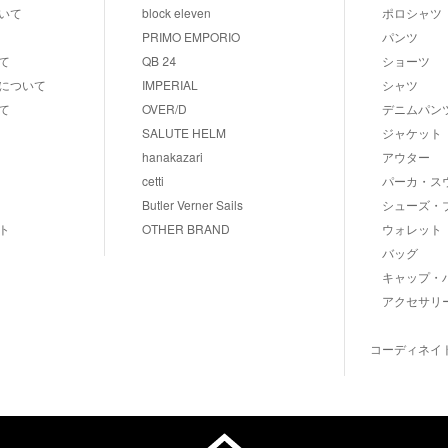
いて
block eleven
ポロシャツ
PRIMO EMPORIO
パンツ
て
QB 24
ショーツ
について
IMPERIAL
シャツ
て
OVER/D
デニムパン
SALUTE HELM
ジャケット
hanakazari
アウター
cetti
パーカ・ス
Butler Verner Sails
シューズ・
ト
OTHER BRAND
ウォレット
バッグ
キャップ・
アクセサリ
コーディネイ