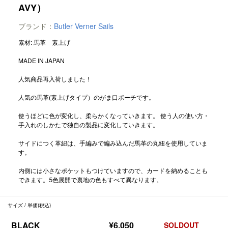
AVY）
ブランド：
Butler Verner Sails
素材: 馬革 素上げ
MADE IN JAPAN
人気商品再入荷しました！
人気の馬革(素上げタイプ）のがま口ポーチです。
使うほどに色が変化し、柔らかくなっていきます。 使う人の使い方・
手入れのしかたで独自の製品に変化していきます。
サイドにつく革紐は、手編みで編み込んだ馬革の丸紐を使用していま
す。
内側には小さなポケットもつけていますので、カードを納めることも
できます。5色展開で裏地の色もすべて異なります。
サイズ / 単価(税込)
BLACK
¥6,050
SOLDOUT