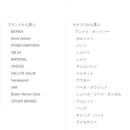
ブランドから選ぶ
カテゴリから選ぶ
BERNA
Tシャツ・カットソー
block eleven
ポロシャツ
PRIMO EMPORIO
パンツ
QB 24
ショーツ
IMPERIAL
シャツ
OVER/D
デニムパンツ
SALUTE HELM
ジャケット
hanakazari
アウター
cetti
パーカ・スウェット
Butler Verner Sails
シューズ・ブーツ・サンダル
OTHER BRAND
ウォレット
バッグ
キャップ・ハット
アクセサリー