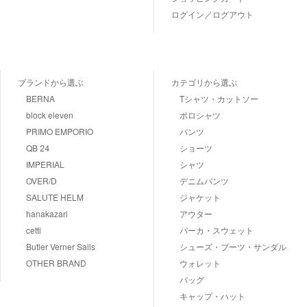
ログイン／ログアウト
ブランドから選ぶ
カテゴリから選ぶ
BERNA
Tシャツ・カットソー
block eleven
ポロシャツ
PRIMO EMPORIO
パンツ
QB 24
ショーツ
IMPERIAL
シャツ
OVER/D
デニムパンツ
SALUTE HELM
ジャケット
hanakazari
アウター
cetti
パーカ・スウェット
Butler Verner Sails
シューズ・ブーツ・サンダル
OTHER BRAND
ウォレット
バッグ
キャップ・ハット