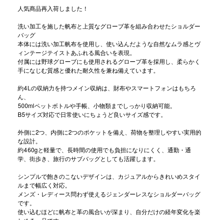
人気商品再入荷しました！
洗い加工を施した帆布と上質なグローブ革を組み合わせたショルダー
バッグ
本体には洗い加工帆布を使用し、使い込んだような自然なムラ感とヴ
ィンテージテイストあふれる風合いを表現。
付属には野球グローブにも使用されるグローブ革を採用し、柔らかく
手になじむ質感と優れた耐久性を兼ね備えています。
約4Lの収納力を持つメイン収納は、財布やスマートフォンはもちろ
ん、
500mlペットボトルや手帳、小物類までしっかり収納可能。
B5サイズ対応で日常使いにちょうど良いサイズ感です。
外側に2つ、内側に2つのポケットを備え、荷物を整理しやすい実用的
な設計。
約460gと軽量で、長時間の使用でも負担になりにくく、通勤・通
学、街歩き、旅行のサブバッグとしても活躍します。
シンプルで飽きのこないデザインは、カジュアルからきれいめスタイ
ルまで幅広く対応。
メンズ・レディース問わず使えるジェンダーレスなショルダーバッグ
です。
使い込むほどに帆布と革の風合いが深まり、自分だけの経年変化を楽