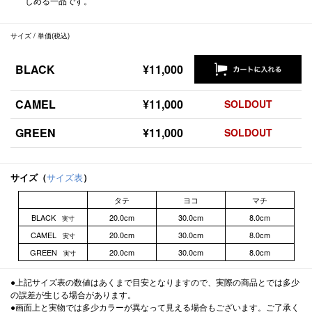
しめる一品です。
サイズ / 単価(税込)
BLACK
¥11,000
CAMEL
¥11,000
SOLDOUT
GREEN
¥11,000
SOLDOUT
サイズ（
サイズ表
）
タテ
ヨコ
マチ
BLACK
20.0cm
30.0cm
8.0cm
実寸
CAMEL
20.0cm
30.0cm
8.0cm
実寸
GREEN
20.0cm
30.0cm
8.0cm
実寸
●上記サイズ表の数値はあくまで目安となりますので、実際の商品とでは多少
の誤差が生じる場合があります。
●画面上と実物では多少カラーが異なって見える場合もございます。ご了承く