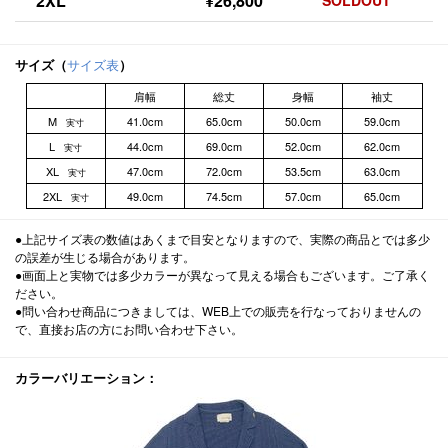
2XL
¥26,800
サイズ（
サイズ表
）
肩幅
総丈
身幅
袖丈
M
41.0cm
65.0cm
50.0cm
59.0cm
実寸
L
44.0cm
69.0cm
52.0cm
62.0cm
実寸
XL
47.0cm
72.0cm
53.5cm
63.0cm
実寸
2XL
49.0cm
74.5cm
57.0cm
65.0cm
実寸
●上記サイズ表の数値はあくまで目安となりますので、実際の商品とでは多少
の誤差が生じる場合があります。
●画面上と実物では多少カラーが異なって見える場合もございます。ご了承く
ださい。
●問い合わせ商品につきましては、WEB上での販売を行なっておりませんの
で、直接お店の方にお問い合わせ下さい。
カラーバリエーション：