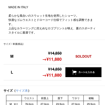
MADE IN ITALY
柔らかな風合いのスウェット生地を使用したショーツ。
快適なゴムウエストとドローコード仕様でフィット感を調整できま
す。
上品なカラーリングに控えめなロゴプリントが映え、夏のスポーティ
スタイルに最適です。
サイズ / 単価(税込)
¥14,850
M
SOLDOUT
→¥11,880
¥14,850
L
→¥11,880
サイズ（
サイズ表
）
ウエスト
前股上
股下
ワタリ
裾幅
M
76.0cm
27.0cm
23.5cm
27.0cm
25.5cm
実寸