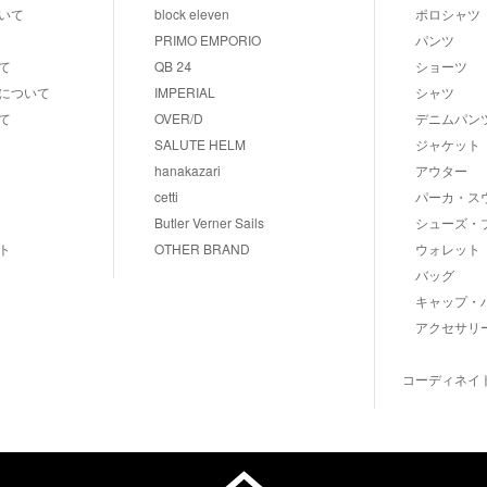
いて
block eleven
ポロシャツ
PRIMO EMPORIO
パンツ
て
QB 24
ショーツ
について
IMPERIAL
シャツ
て
OVER/D
デニムパン
SALUTE HELM
ジャケット
hanakazari
アウター
cetti
パーカ・ス
Butler Verner Sails
シューズ・
ト
OTHER BRAND
ウォレット
バッグ
キャップ・
アクセサリ
コーディネイ