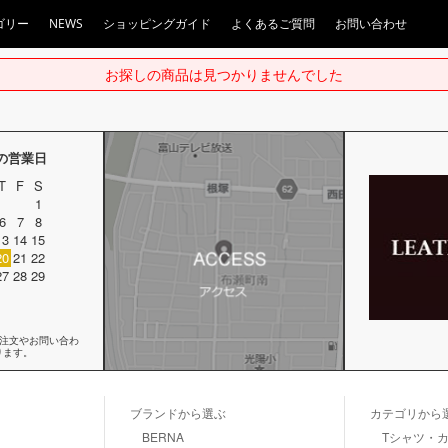
ゴリー
NEWS
ショッピングガイド
よくあるご質問
お問い合わせ
お探しの商品は見つかりませんでした
月の営業日
T
F
S
1
6
7
8
13
14
15
20
21
22
27
28
29
ご注文やお問い合わ
ります。
ブランドから選ぶ
カテゴリから
BERNA
Tシャツ・