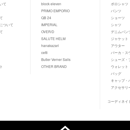
いて
block eleven
ポロシャツ
PRIMO EMPORIO
パンツ
て
QB 24
ショーツ
について
IMPERIAL
シャツ
て
OVER/D
デニムパン
SALUTE HELM
ジャケット
hanakazari
アウター
cetti
パーカ・ス
Butler Verner Sails
シューズ・
ト
OTHER BRAND
ウォレット
バッグ
キャップ・
アクセサリ
コーディネイ