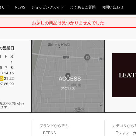
ゴリー
NEWS
ショッピングガイド
よくあるご質問
お問い合わせ
お探しの商品は見つかりませんでした
月の営業日
T
F
S
1
6
7
8
13
14
15
20
21
22
27
28
29
ご注文やお問い合わ
ります。
ブランドから選ぶ
カテゴリから
BERNA
Tシャツ・