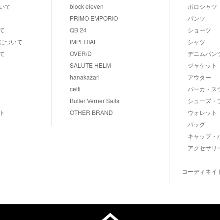
いて
block eleven
ポロシャツ
PRIMO EMPORIO
パンツ
て
QB 24
ショーツ
について
IMPERIAL
シャツ
て
OVER/D
デニムパン
SALUTE HELM
ジャケット
hanakazari
アウター
cetti
パーカ・ス
Butler Verner Sails
シューズ・
ト
OTHER BRAND
ウォレット
バッグ
キャップ・
アクセサリ
コーディネイ